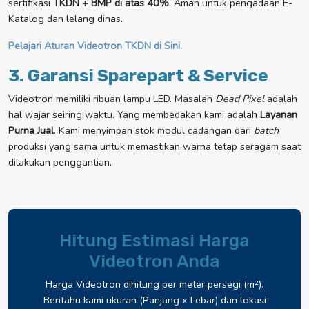
sertifikasi
TKDN + BMP di atas 40%
. Aman untuk pengadaan E-
Katalog dan lelang dinas.
Pelajari Aturan Videotron TKDN di Sini.
3. Garansi Sparepart & Service
Videotron memiliki ribuan lampu LED. Masalah
Dead Pixel
adalah
hal wajar seiring waktu. Yang membedakan kami adalah
Layanan
Purna Jual
. Kami menyimpan stok modul cadangan dari
batch
produksi yang sama untuk memastikan warna tetap seragam saat
dilakukan penggantian.
Hitung Estimasi Harga
Videotron Anda
Harga Videotron dihitung per meter persegi (m²).
Beritahu kami ukuran (Panjang x Lebar) dan lokasi