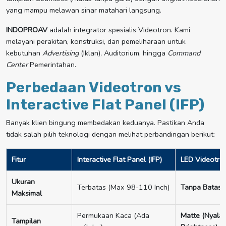
yang mampu melawan sinar matahari langsung.
INDOPROAV
adalah integrator spesialis Videotron. Kami
melayani perakitan, konstruksi, dan pemeliharaan untuk
kebutuhan
Advertising
(Iklan), Auditorium, hingga
Command
Center
Pemerintahan.
Perbedaan Videotron vs
Interactive Flat Panel (IFP)
Banyak klien bingung membedakan keduanya. Pastikan Anda
tidak salah pilih teknologi dengan melihat perbandingan berikut:
Fitur
Interactive Flat Panel (IFP)
LED Videotro
Ukuran
Terbatas (Max 98-110 Inch)
Tanpa Batas (
Maksimal
Permukaan Kaca (Ada
Matte (Nyala 
Tampilan