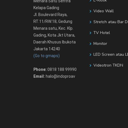
E-Kiosk
Menara Satu Sentra
Kelapa Gading
Video Wall
Jl. Boulevard Raya,
RT.11/RW.18, Gedung
Stretch atau Bar D
Menara satu, Kec. Klp.
TV Hotel
Gading, Kota Jkt Utara,
Daerah Khusus Ibukota
Monitor
Jakarta 14240
LED Screen atau L
(Go to gmaps)
Videotron TKDN
Phone:
0818 188 99990
Email:
halo@indoproav