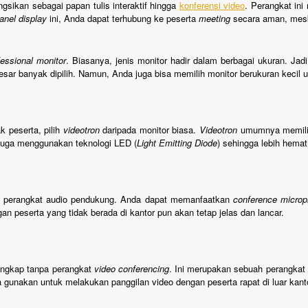
gsikan sebagai papan tulis interaktif hingga
konferensi video
. Perangkat in
 panel display
ini, Anda dapat terhubung ke peserta
meeting
secara aman, meski
fessional monitor
. Biasanya, jenis monitor hadir dalam berbagai ukuran. J
esar banyak dipilih. Namun, Anda juga bisa memilih monitor berukuran keci
k peserta, pilih
videotron
daripada monitor biasa.
Videotron
umumnya memilik
i juga menggunakan teknologi LED (
Light Emitting Diode
) sehingga lebih hemat
kan perangkat audio pendukung. Anda dapat memanfaatkan
conference micro
 peserta yang tidak berada di kantor pun akan tetap jelas dan lancar.
lengkap tanpa perangkat
video conferencing
. Ini merupakan sebuah perangkat y
 gunakan untuk melakukan panggilan video dengan peserta rapat di luar kanto