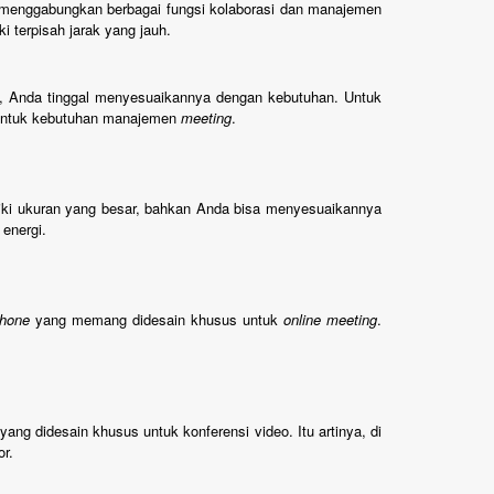
i menggabungkan berbagai fungsi kolaborasi dan manajemen
 terpisah jarak yang jauh.
adi, Anda tinggal menyesuaikannya dengan kebutuhan. Untuk
l untuk kebutuhan manajemen
meeting
.
i ukuran yang besar, bahkan Anda bisa menyesuaikannya
 energi.
phone
yang memang didesain khusus untuk
online meeting
.
ang didesain khusus untuk konferensi video. Itu artinya, di
r.