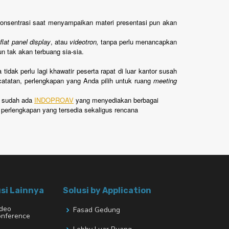
 konsentrasi saat menyampaikan materi presentasi pun akan
 flat panel display
, atau
videotron,
tanpa perlu menancapkan
n tak akan terbuang sia-sia.
tidak perlu lagi khawatir peserta rapat di luar kantor susah
 catatan, perlengkapan yang Anda pilih untuk ruang
meeting
i sudah ada
INDOPROAV
yang menyediakan berbagai
 perlengkapan yang tersedia sekaligus rencana
si Lainnya
Solusi by Application
deo
Fasad Gedung
nference