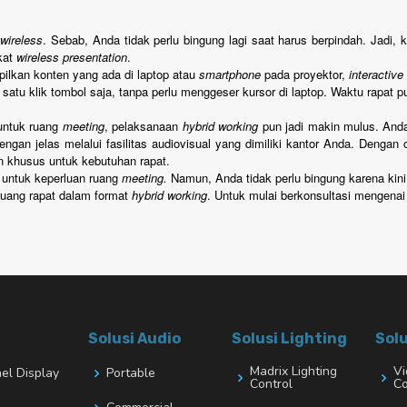
t
wireless
. Sebab, Anda tidak perlu bingung lagi saat harus berpindah. Jadi,
gkat
wireless presentation
.
ilkan konten yang ada di laptop atau
smartphone
pada proyektor,
interactive
satu klik tombol saja, tanpa perlu menggeser kursor di laptop. Waktu rapat pu
untuk ruang
meeting
, pelaksanaan
hybrid working
pun jadi makin mulus. Anda 
ngan jelas melalui fasilitas audiovisual yang dimiliki kantor Anda. Dengan
 khusus untuk kebutuhan rapat.
l untuk keperluan ruang
meeting.
Namun, Anda tidak perlu bingung karena kin
 ruang rapat dalam format
hybrid working
. Untuk mulai berkonsultasi mengenai
Solusi Audio
Solusi Lighting
Solu
Madrix Lighting
Vi
nel Display
Portable
Control
Co