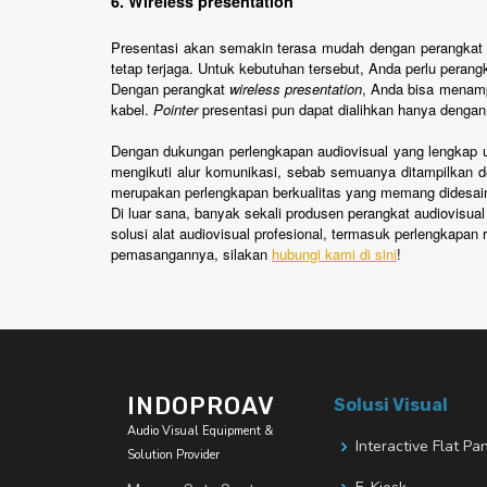
6. Wireless presentation
Presentasi akan semakin terasa mudah dengan perangka
tetap terjaga. Untuk kebutuhan tersebut, Anda perlu peran
Dengan perangkat
wireless presentation
, Anda bisa menamp
kabel.
Pointer
presentasi pun dapat dialihkan hanya dengan 
Dengan dukungan perlengkapan audiovisual yang lengkap 
mengikuti alur komunikasi, sebab semuanya ditampilkan de
merupakan perlengkapan berkualitas yang memang didesain
Di luar sana, banyak sekali produsen perangkat audiovisua
solusi alat audiovisual profesional, termasuk perlengkapan
pemasangannya, silakan
hubungi kami di sini
!
INDOPROAV
Solusi Visual
Audio Visual Equipment &
Interactive Flat Pa
Solution Provider