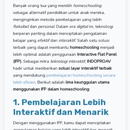
Banyak orang tua yang memilih
homeschooling
sebagai alternatif pendidikan untuk anak mereka,
menginginkan metode pembelajaran yang lebih
fleksibel
dan
personal
. Dalam
era digital
ini, teknologi
berperan penting dalam menciptakan pengalaman
belajar yang
efektif
dan
interaktif
. Salah satu solusi
terbaik yang dapat membantu
homeschooling
menjadi
lebih optimal adalah penggunaan
Interactive Flat Panel
(IFP)
. Sebagai mitra
teknologi interaktif
,
INDOPROAV
hadir untuk memberikan
solusi layar interaktif terbaik
yang mendukung
pembelajaran homeschooling secara
lebih efisien
. Berikut adalah
lima keunggulan utama
menggunakan IFP dalam homeschooling
:
1. Pembelajaran Lebih
Interaktif dan Menarik
Dengan menggunakan IFP, kamu dapat menciptakan
pengalaman belajar yang lebih interaktif
dan
menarik