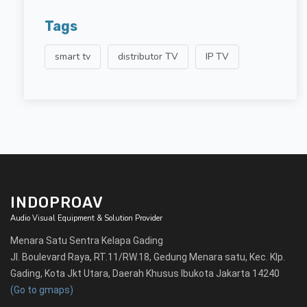
Tags
smart tv
distributor TV
IP TV
INDOPROAV
Audio Visual Equipment & Solution Provider
Menara Satu Sentra Kelapa Gading
Jl. Boulevard Raya, RT.11/RW.18, Gedung Menara satu, Kec. Klp.
Gading, Kota Jkt Utara, Daerah Khusus Ibukota Jakarta 14240
(Go to gmaps)