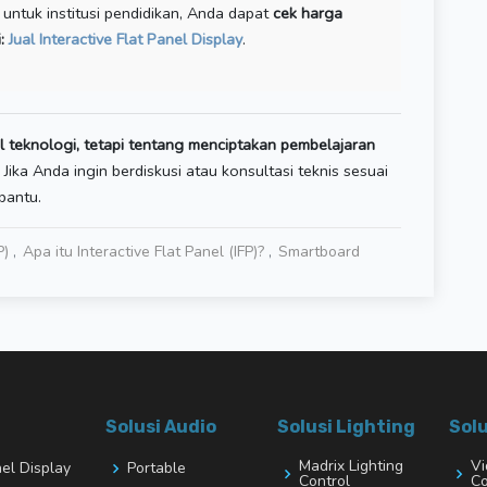
r untuk institusi pendidikan, Anda dapat
cek harga
i:
Jual Interactive Flat Panel Display
.
 teknologi, tetapi tentang menciptakan pembelajaran
Jika Anda ingin berdiskusi atau konsultasi teknis sesuai
bantu.
P)
Apa itu Interactive Flat Panel (IFP)?
Smartboard
Solusi Audio
Solusi Lighting
Solu
Madrix Lighting
Vi
nel Display
Portable
Control
Co