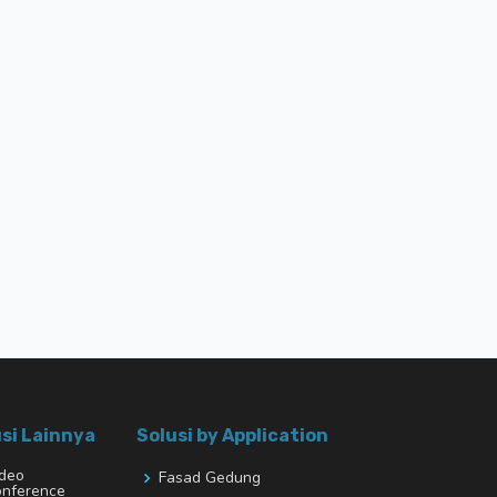
si Lainnya
Solusi by Application
deo
Fasad Gedung
nference