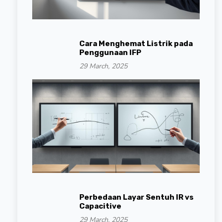
Cara Menghemat Listrik pada
Penggunaan IFP
29 March, 2025
Perbedaan Layar Sentuh IR vs
Capacitive
29 March, 2025