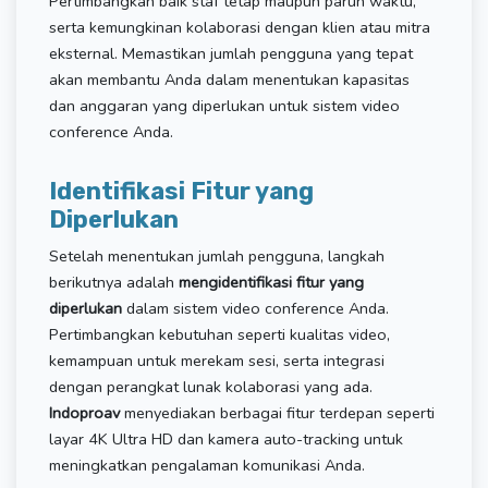
Pertimbangkan baik staf tetap maupun paruh waktu,
serta kemungkinan kolaborasi dengan klien atau mitra
eksternal. Memastikan jumlah pengguna yang tepat
akan membantu Anda dalam menentukan kapasitas
dan anggaran yang diperlukan untuk sistem video
conference Anda.
Identifikasi Fitur yang
Diperlukan
Setelah menentukan jumlah pengguna, langkah
berikutnya adalah
mengidentifikasi fitur yang
diperlukan
dalam sistem video conference Anda.
Pertimbangkan kebutuhan seperti kualitas video,
kemampuan untuk merekam sesi, serta integrasi
dengan perangkat lunak kolaborasi yang ada.
Indoproav
menyediakan berbagai fitur terdepan seperti
layar 4K Ultra HD dan kamera auto-tracking untuk
meningkatkan pengalaman komunikasi Anda.