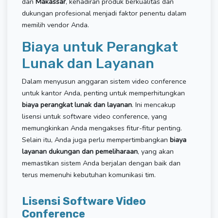
dan
Makassar
, kehadiran produk berkualitas dan
dukungan profesional menjadi faktor penentu dalam
memilih vendor Anda.
Biaya untuk Perangkat
Lunak dan Layanan
Dalam menyusun anggaran sistem video conference
untuk kantor Anda, penting untuk memperhitungkan
biaya perangkat lunak dan layanan
. Ini mencakup
lisensi untuk software video conference, yang
memungkinkan Anda mengakses fitur-fitur penting.
Selain itu, Anda juga perlu mempertimbangkan
biaya
layanan dukungan dan pemeliharaan
, yang akan
memastikan sistem Anda berjalan dengan baik dan
terus memenuhi kebutuhan komunikasi tim.
Lisensi Software Video
Conference