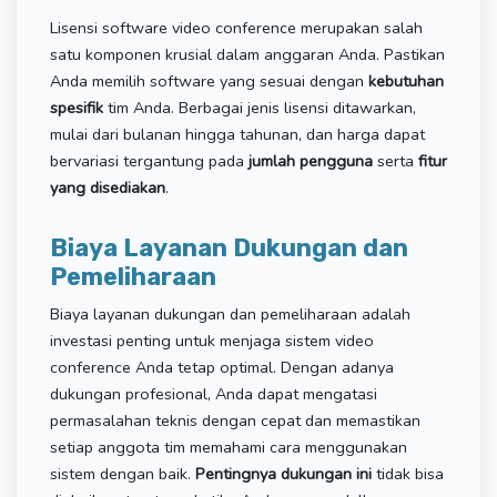
Lisensi software video conference merupakan salah
satu komponen krusial dalam anggaran Anda. Pastikan
Anda memilih software yang sesuai dengan
kebutuhan
spesifik
tim Anda. Berbagai jenis lisensi ditawarkan,
mulai dari bulanan hingga tahunan, dan harga dapat
bervariasi tergantung pada
jumlah pengguna
serta
fitur
yang disediakan
.
Biaya Layanan Dukungan dan
Pemeliharaan
Biaya layanan dukungan dan pemeliharaan adalah
investasi penting untuk menjaga sistem video
conference Anda tetap optimal. Dengan adanya
dukungan profesional, Anda dapat mengatasi
permasalahan teknis dengan cepat dan memastikan
setiap anggota tim memahami cara menggunakan
sistem dengan baik.
Pentingnya dukungan ini
tidak bisa