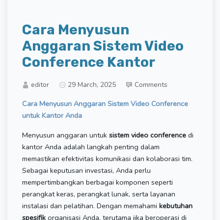
Cara Menyusun
Anggaran Sistem Video
Conference Kantor
editor
29 March, 2025
Comments
Cara Menyusun Anggaran Sistem Video Conference
untuk Kantor Anda
Menyusun anggaran untuk
sistem video conference
di
kantor Anda adalah langkah penting dalam
memastikan efektivitas komunikasi dan kolaborasi tim.
Sebagai keputusan investasi, Anda perlu
mempertimbangkan berbagai komponen seperti
perangkat keras, perangkat lunak, serta layanan
instalasi dan pelatihan. Dengan memahami
kebutuhan
spesifik
organisasi Anda, terutama jika beroperasi di