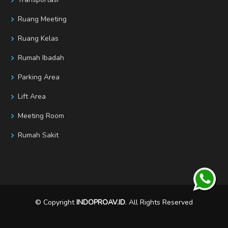
Ruang Meeting
Ruang Kelas
Rumah Ibadah
Parking Area
Lift Area
Meeting Room
Rumah Sakit
© Copyright
INDOPROAV.ID
. All Rights Reserved