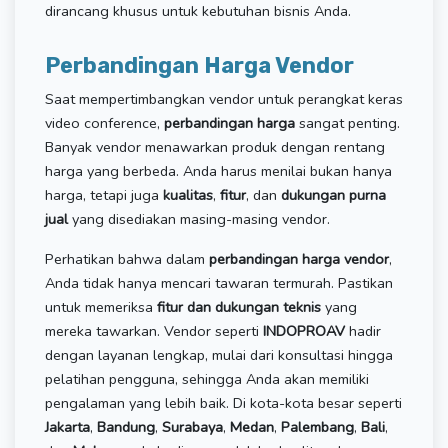
dirancang khusus untuk kebutuhan bisnis Anda.
Perbandingan Harga Vendor
Saat mempertimbangkan vendor untuk perangkat keras
video conference,
perbandingan harga
sangat penting.
Banyak vendor menawarkan produk dengan rentang
harga yang berbeda. Anda harus menilai bukan hanya
harga, tetapi juga
kualitas
,
fitur
, dan
dukungan purna
jual
yang disediakan masing-masing vendor.
Perhatikan bahwa dalam
perbandingan harga vendor
,
Anda tidak hanya mencari tawaran termurah. Pastikan
untuk memeriksa
fitur dan dukungan teknis
yang
mereka tawarkan. Vendor seperti
INDOPROAV
hadir
dengan layanan lengkap, mulai dari konsultasi hingga
pelatihan pengguna, sehingga Anda akan memiliki
pengalaman yang lebih baik. Di kota-kota besar seperti
Jakarta
,
Bandung
,
Surabaya
,
Medan
,
Palembang
,
Bali
,