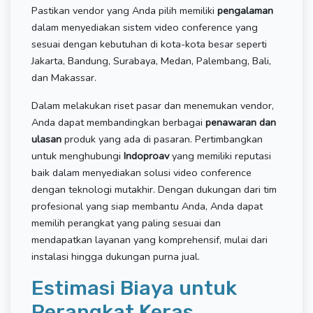
Pastikan vendor yang Anda pilih memiliki
pengalaman
dalam menyediakan sistem video conference yang
sesuai dengan kebutuhan di kota-kota besar seperti
Jakarta, Bandung, Surabaya, Medan, Palembang, Bali,
dan Makassar.
Dalam melakukan riset pasar dan menemukan vendor,
Anda dapat membandingkan berbagai
penawaran dan
ulasan
produk yang ada di pasaran. Pertimbangkan
untuk menghubungi
Indoproav
yang memiliki reputasi
baik dalam menyediakan solusi video conference
dengan teknologi mutakhir. Dengan dukungan dari tim
profesional yang siap membantu Anda, Anda dapat
memilih perangkat yang paling sesuai dan
mendapatkan layanan yang komprehensif, mulai dari
instalasi hingga dukungan purna jual.
Estimasi Biaya untuk
Perangkat Keras