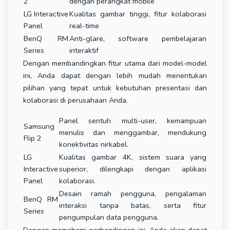
2
dengan perangkat mobile
LG Interactive
Kualitas gambar tinggi, fitur kolaborasi
Panel
real-time
BenQ RM
Anti-glare, software pembelajaran
Series
interaktif
Dengan membandingkan fitur utama dari model-model
ini, Anda dapat dengan lebih mudah menentukan
pilihan yang tepat untuk kebutuhan presentasi dan
kolaborasi di perusahaan Anda.
Panel sentuh multi-user, kemampuan
Samsung
menulis dan menggambar, mendukung
Flip 2
konektivitas nirkabel.
LG
Kualitas gambar 4K, sistem suara yang
Interactive
superior, dilengkapi dengan aplikasi
Panel
kolaborasi.
Desain ramah pengguna, pengalaman
BenQ RM
interaksi tanpa batas, serta fitur
Series
pengumpulan data pengguna.