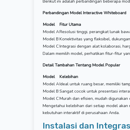
Berikut ini adalah perbandingan beberapa mode
Perbandingan Model Interactive Whiteboard
Model
Fitur Utama
Model A
Resolusi tinggi, perangkat lunak ba
Model B
Konektivitas yang fleksibel, dukunga
Model C
Integrasi dengan alat kolaborasi, har
Dalam memilih model, perhatikan fitur-fitur y
Detail Tambahan Tentang Model Populer
Model
Kelebihan
Model A
Ideal untuk ruang besar, memiliki tamp
Model B
Sangat cocok untuk presentasi interak
Model C
Murah dan efisien, mudah digunakan
Mengetahui kelebihan dari setiap model akan
kebutuhan interaktif di perusahaan Anda.
Instalasi dan Integras