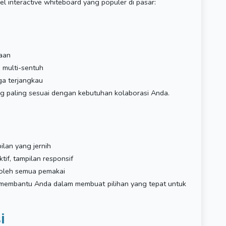
l interactive whiteboard yang populer di pasar:
waan
n multi-sentuh
ga terjangkau
ang paling sesuai dengan kebutuhan kolaborasi Anda.
ilan yang jernih
tif, tampilan responsif
 oleh semua pemakai
 membantu Anda dalam membuat pilihan yang tepat untuk
i