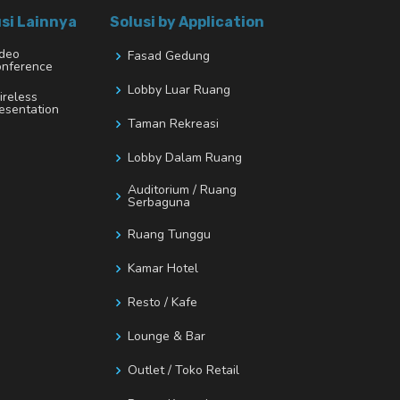
si Lainnya
Solusi by Application
deo
Fasad Gedung
nference
Lobby Luar Ruang
reless
esentation
Taman Rekreasi
Lobby Dalam Ruang
Auditorium / Ruang
Serbaguna
Ruang Tunggu
Kamar Hotel
Resto / Kafe
Lounge & Bar
Outlet / Toko Retail