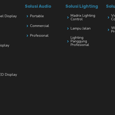
Solusi Audio
Solusi Lighting
Solu
Madrix Lighting
Vi
nel Display
Portable
Control
Co
Commercial
Wi
Lampu Jalan
Pr
Profesional
Lighting
Panggung
Profesional
isplay
ED Display