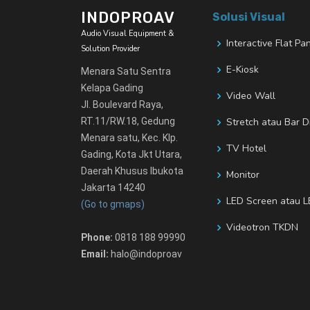
INDOPROAV
Solusi Visual
Audio Visual Equipment &
Interactive Flat Pa
Solution Provider
E-Kiosk
Menara Satu Sentra
Kelapa Gading
Video Wall
Jl. Boulevard Raya,
RT.11/RW.18, Gedung
Stretch atau Bar D
Menara satu, Kec. Klp.
TV Hotel
Gading, Kota Jkt Utara,
Daerah Khusus Ibukota
Monitor
Jakarta 14240
LED Screen atau L
(Go to gmaps)
Videotron TKDN
Phone:
0818 188 99990
Email:
halo@indoproav