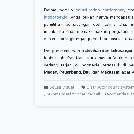
Dalam memilih
solusi video conference
, An
Indoproav.id
, Anda bukan hanya mendapatkan 
pemilihan, pemasangan oleh teknisi ahli, h
membantu Anda memaksimalkan pengalaman vi
efisiensi di lingkungan pendidikan, bisnis, atau 
Dengan memahami
kelebihan dan kekurangan
lebih bijak. Pastikan untuk memanfaatkan te
sedang terjadi di Indonesia, termasuk di b
Medan
,
Palembang
,
Bali
, dan
Makassar
, agar A
Solusi Visual
Distributor sound syste
rekomendasi tv hotel terbaik
rekomendasi sm