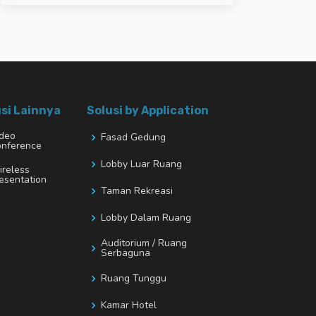
si Lainnya
Solusi by Application
deo
Fasad Gedung
nference
Lobby Luar Ruang
reless
esentation
Taman Rekreasi
Lobby Dalam Ruang
Auditorium / Ruang
Serbaguna
Ruang Tunggu
Kamar Hotel