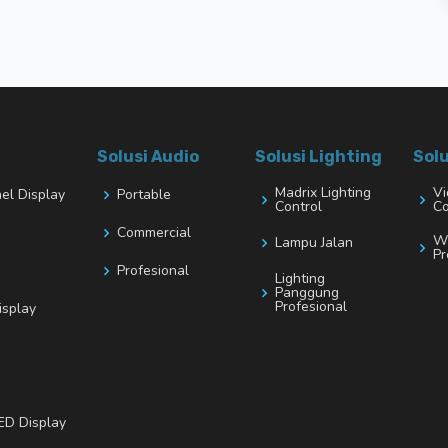
Solusi Audio
Solusi Lighting
Solu
Madrix Lighting
Vi
nel Display
Portable
Control
Co
Commercial
Wi
Lampu Jalan
Pr
Profesional
Lighting
Panggung
Profesional
isplay
ED Display