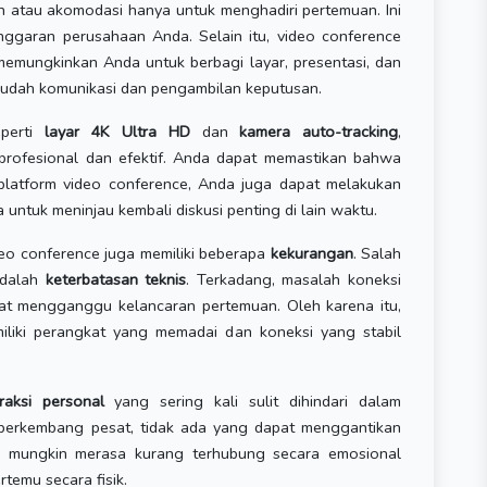
 atau akomodasi hanya untuk menghadiri pertemuan. Ini
ggaran perusahaan Anda. Selain itu, video conference
memungkinkan Anda untuk berbagi layar, presentasi, dan
udah komunikasi dan pengambilan keputusan.
eperti
layar 4K Ultra HD
dan
kamera auto-tracking
,
profesional dan efektif. Anda dapat memastikan bahwa
i platform video conference, Anda juga dapat melakukan
tuk meninjau kembali diskusi penting di lain waktu.
deo conference juga memiliki beberapa
kekurangan
. Salah
adalah
keterbatasan teknis
. Terkadang, masalah koneksi
pat mengganggu kelancaran pertemuan. Oleh karena itu,
liki perangkat yang memadai dan koneksi yang stabil
raksi personal
yang sering kali sulit dihindari dalam
h berkembang pesat, tidak ada yang dapat menggantikan
da mungkin merasa kurang terhubung secara emosional
temu secara fisik.