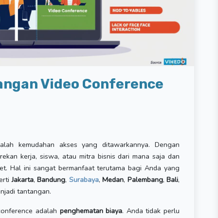
angan Video Conference
lah kemudahan akses yang ditawarkannya. Dengan
ekan kerja, siswa, atau mitra bisnis dari mana saja dan
et. Hal ini sangat bermanfaat terutama bagi Anda yang
erti
Jakarta
,
Bandung
,
Surabaya
,
Medan
,
Palembang
,
Bali
,
enjadi tantangan.
 conference adalah
penghematan biaya
. Anda tidak perlu