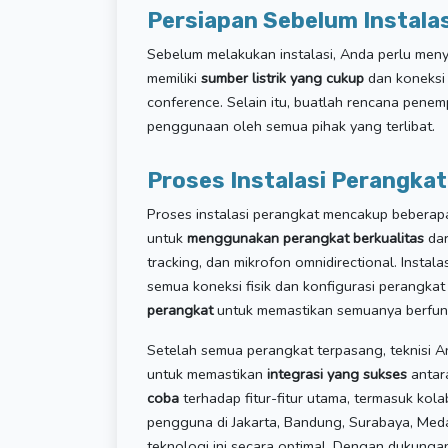
Persiapan Sebelum Instalas
Sebelum melakukan instalasi, Anda perlu menyi
memiliki
sumber listrik yang cukup
dan koneksi 
conference. Selain itu, buatlah rencana pen
penggunaan oleh semua pihak yang terlibat.
Proses Instalasi Perangkat
Proses instalasi perangkat mencakup beberapa
untuk
menggunakan perangkat berkualitas
dar
tracking, dan mikrofon omnidirectional. Instala
semua koneksi fisik dan konfigurasi perangkat 
perangkat
untuk memastikan semuanya berfung
Setelah semua perangkat terpasang, teknisi A
untuk memastikan
integrasi yang sukses
antar
coba
terhadap fitur-fitur utama, termasuk kol
pengguna di Jakarta, Bandung, Surabaya, Med
teknologi ini secara optimal. Dengan dukungan