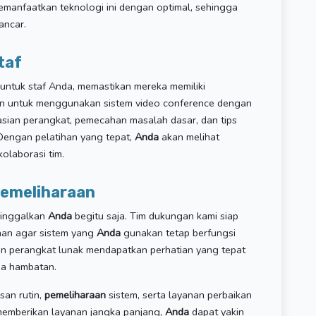
manfaatkan teknologi ini dengan optimal, sehingga
ancar.
taf
untuk staf Anda, memastikan mereka memiliki
an untuk menggunakan sistem video conference dengan
rasian perangkat, pemecahan masalah dasar, dan tips
Dengan pelatihan yang tepat,
Anda
akan melihat
kolaborasi tim.
Pemeliharaan
eninggalkan
Anda
begitu saja. Tim dukungan kami siap
an agar sistem yang
Anda
gunakan tetap berfungsi
n perangkat lunak mendapatkan perhatian yang tepat
pa hambatan.
an rutin,
pemeliharaan
sistem, serta layanan perbaikan
 memberikan layanan jangka panjang,
Anda
dapat yakin