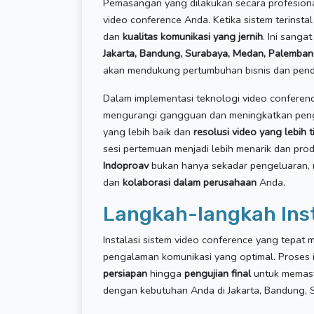
Pemasangan yang dilakukan secara profesional
video conference Anda. Ketika sistem terinst
dan
kualitas komunikasi yang jernih
. Ini sanga
Jakarta, Bandung, Surabaya, Medan, Palembang
akan mendukung pertumbuhan bisnis dan pend
Dalam implementasi teknologi video conferen
mengurangi gangguan dan meningkatkan pen
yang lebih baik dan
resolusi video yang lebih t
sesi pertemuan menjadi lebih menarik dan produ
Indoproav
bukan hanya sekadar pengeluaran, 
dan
kolaborasi dalam perusahaan
Anda.
Langkah-langkah Inst
Instalasi sistem video conference yang tepat
pengalaman komunikasi yang optimal. Proses i
persiapan
hingga
pengujian final
untuk memast
dengan kebutuhan Anda di Jakarta, Bandung, 