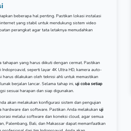
i
apkan beberapa hal penting. Pastikan lokasi instalasi
internet yang stabil untuk mendukung sistem video
empatan perangkat agar tata letaknya memudahkan
 tahapan yang harus diikuti dengan cermat. Pastikan
i Indoproav.id, seperti layar 4K Ultra HD, kamera auto-
si harus dilakukan oleh teknisi ahli untuk memastikan
lunak berjalan lancar. Selama tahap ini,
uji coba setiap
si sesuai harapan dan siap digunakan.
nda akan melakukan konfigurasi sistem dan pengujian
a hardware dan software. Pastikan Anda melakukan
uji
aborasi melalui software dan koneksi cloud, agar semua
an, Palembang, Bali, dan Makassar dapat memanfaatkan
 profesional dari tim Indoproav.id, Anda akan