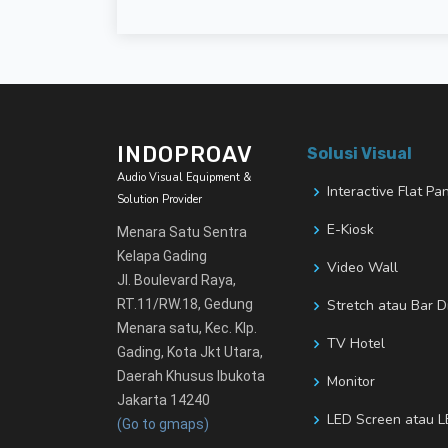
INDOPROAV
Solusi Visual
Audio Visual Equipment &
Interactive Flat Pa
Solution Provider
E-Kiosk
Menara Satu Sentra
Kelapa Gading
Video Wall
Jl. Boulevard Raya,
RT.11/RW.18, Gedung
Stretch atau Bar D
Menara satu, Kec. Klp.
TV Hotel
Gading, Kota Jkt Utara,
Daerah Khusus Ibukota
Monitor
Jakarta 14240
LED Screen atau L
(Go to gmaps)