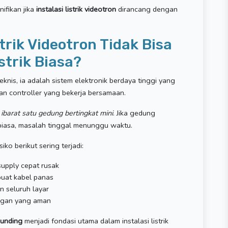
nifikan jika
instalasi listrik videotron
dirancang dengan
trik Videotron Tidak Bisa
trik Biasa?
knis, ia adalah sistem elektronik berdaya tinggi yang
dan controller yang bekerja bersamaan.
u ibarat satu gedung bertingkat mini
. Jika gedung
h biasa, masalah tinggal menunggu waktu.
iko berikut sering terjadi:
 supply cepat rusak
uat kabel panas
 seluruh layar
ngan yang aman
ounding
menjadi fondasi utama dalam instalasi listrik