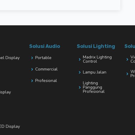
Solusi Audio
Solusi Lighting
Solu
Madrix Lighting
Vi
nel Display
Portable
Control
Co
Commercial
Wi
Lampu Jalan
Pr
Profesional
Lighting
Panggung
Profesional
isplay
ED Display