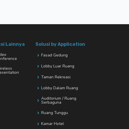
si Lainnya
Solusi by Application
deo
Fasad Gedung
nference
Lobby Luar Ruang
reless
esentation
Taman Rekreasi
Lobby Dalam Ruang
Auditorium / Ruang
Serbaguna
Ruang Tunggu
Kamar Hotel