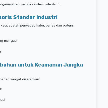
engaman
bagi seluruh sistem videotron.
oris Standar Industri
u kecil adalah penyebab kabel panas dan potensi
ng mengalir
t
mbahan untuk Keamanan Jangka
mbahan sangat disarankan:
an
busi